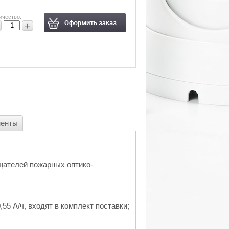
ичество:
+
менты
щателей пожарных оптико-
,55 А/ч, входят в комплект поставки;