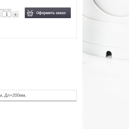
ичество:
+
м, Дл=200мм,