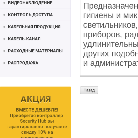
ВИДЕОНАБЛЮДЕНИЕ
Предназначен
гигиены и ми
КОНТРОЛЬ ДОСТУПА
светильников
КАБЕЛЬНАЯ ПРОДУКЦИЯ
приборов, ра
КАБЕЛЬ-КАНАЛ
удлинительны
РАСХОДНЫЕ МАТЕРИАЛЫ
других подоб
и администра
РАСПРОДАЖА
Назад
ВМЕСТЕ ДЕШЕВЛЕ!
Приобретая контроллер
Security Hub вы
гарантированно получаете
скидку 10% на
сопутсвующее