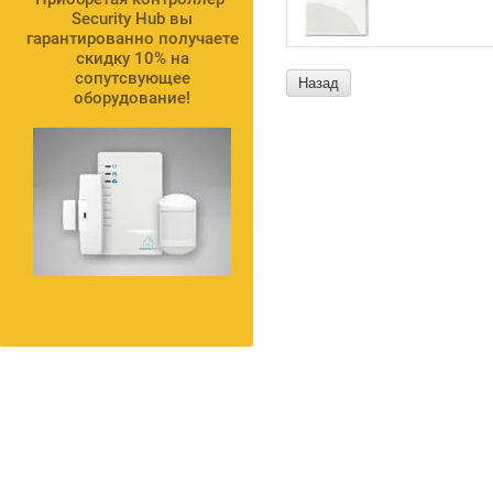
Security Hub вы
гарантированно получаете
скидку 10% на
сопутсвующее
Назад
оборудование!